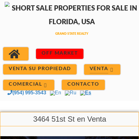
OFF MARKET
VENTA
VENTA SU PROPIEDAD
COMERCIAL
CONTACTO
(954) 995-3543
En
Ru
Es
3464 51st St en Venta