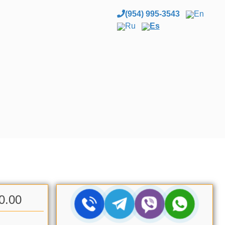
(954) 995-3543
En
Ru
Es
0.00