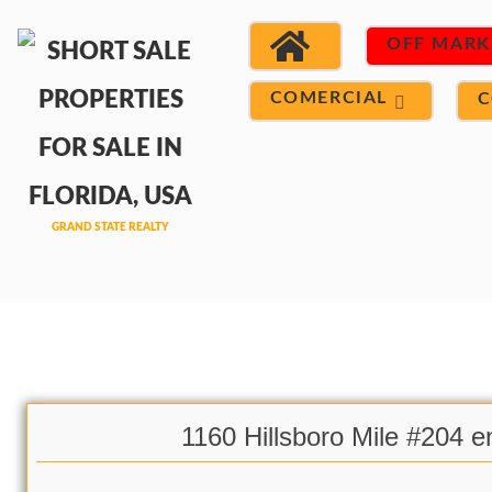
OFF MARK
COMERCIAL
C
1160 Hillsboro Mile #204 e